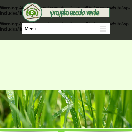
Warning
: Attempt to read property "ID" on null in
/var/www/site/wp-
includes/link-template.php
on line
389
Warning
: Attempt to read property "ID" on null in
/var/www/site/wp-
Menu
includes/link-template.php
on line
404