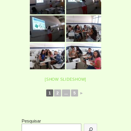
[SHOW SLIDESHOW]
1
2
...
5
►
Pesquisar