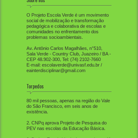
Sobre nós
O Projeto Escola Verde é um movimento
social de mobilização e transformação
pedagógica e colaborativa de escolas e
comunidades no enfrentamento dos
problemas socioambientais.
Av. Antônio Carlos Magalhães, n°510,
Sala Verde - Country Club, Juazeiro / BA -
CEP 48.902-300, Tel: (74) 2102-7660
E-mail: escolaverde@univasf.edu.br /
eainterdisciplinar@gmail.com
Torpedos
1. PEV já mobilizou diretamente mais de
80 mil pessoas, apenas na região do Vale
do São Francisco, em seis anos de
existência.
2. CNPq aprova Projeto de Pesquisa do
PEV nas escolas da Educação Básica.
3. Projeto Escola Verde é aprovado em 1º