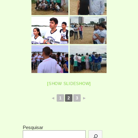
[SHOW SLIDESHOW]
◄
1
2
3
►
Pesquisar