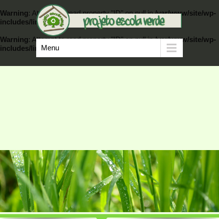
Warning
: Attempt to read property "ID" on null in
/var/www/site/wp-
includes/link-template.php
on line
389
Warning
: Attempt to read property "ID" on null in
/var/www/site/wp-
Menu
includes/link-template.php
on line
404