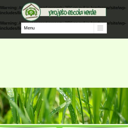
Warning
: Attempt to read property "ID" on null in
/var/www/site/wp-
includes/link-template.php
on line
389
Warning
: Attempt to read property "ID" on null in
/var/www/site/wp-
Menu
includes/link-template.php
on line
404