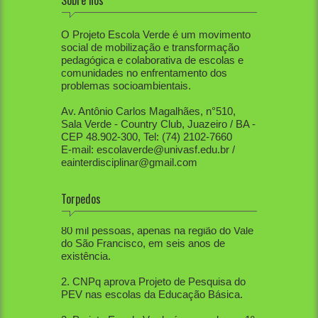
Sobre nós
O Projeto Escola Verde é um movimento
social de mobilização e transformação
pedagógica e colaborativa de escolas e
comunidades no enfrentamento dos
problemas socioambientais.
Av. Antônio Carlos Magalhães, n°510,
Sala Verde - Country Club, Juazeiro / BA -
CEP 48.902-300, Tel: (74) 2102-7660
E-mail: escolaverde@univasf.edu.br /
eainterdisciplinar@gmail.com
Torpedos
1. PEV já mobilizou diretamente mais de
80 mil pessoas, apenas na região do Vale
do São Francisco, em seis anos de
existência.
2. CNPq aprova Projeto de Pesquisa do
PEV nas escolas da Educação Básica.
3. Projeto Escola Verde é aprovado em 1º