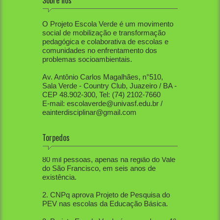
Sobre nós
O Projeto Escola Verde é um movimento
social de mobilização e transformação
pedagógica e colaborativa de escolas e
comunidades no enfrentamento dos
problemas socioambientais.
Av. Antônio Carlos Magalhães, n°510,
Sala Verde - Country Club, Juazeiro / BA -
CEP 48.902-300, Tel: (74) 2102-7660
E-mail: escolaverde@univasf.edu.br /
eainterdisciplinar@gmail.com
Torpedos
1. PEV já mobilizou diretamente mais de
80 mil pessoas, apenas na região do Vale
do São Francisco, em seis anos de
existência.
2. CNPq aprova Projeto de Pesquisa do
PEV nas escolas da Educação Básica.
3. Projeto Escola Verde é aprovado em 1º