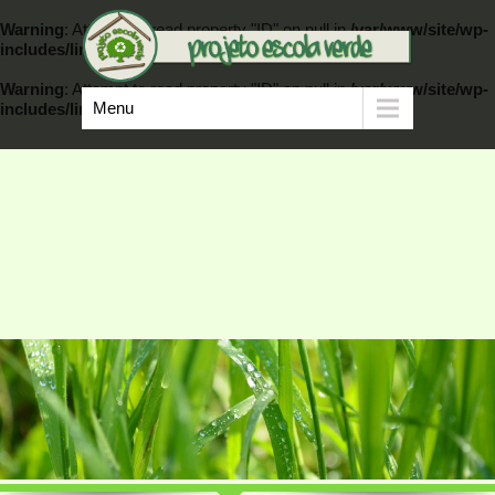
Warning
: Attempt to read property "ID" on null in
/var/www/site/wp-
includes/link-template.php
on line
389
Warning
: Attempt to read property "ID" on null in
/var/www/site/wp-
Menu
includes/link-template.php
on line
404