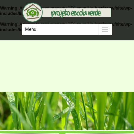
Warning
: Attempt to read property "ID" on null in
/var/www/site/wp-
includes/link-template.php
on line
389
Warning
: Attempt to read property "ID" on null in
/var/www/site/wp-
Menu
includes/link-template.php
on line
404