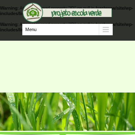
Warning
: Attempt to read property "ID" on null in
/var/www/site/wp-
includes/link-template.php
on line
389
Warning
: Attempt to read property "ID" on null in
/var/www/site/wp-
Menu
includes/link-template.php
on line
404