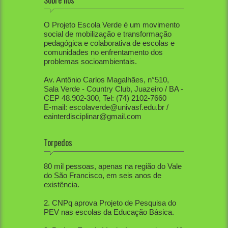
Sobre nós
O Projeto Escola Verde é um movimento
social de mobilização e transformação
pedagógica e colaborativa de escolas e
comunidades no enfrentamento dos
problemas socioambientais.
Av. Antônio Carlos Magalhães, n°510,
Sala Verde - Country Club, Juazeiro / BA -
CEP 48.902-300, Tel: (74) 2102-7660
E-mail: escolaverde@univasf.edu.br /
eainterdisciplinar@gmail.com
Torpedos
1. PEV já mobilizou diretamente mais de
80 mil pessoas, apenas na região do Vale
do São Francisco, em seis anos de
existência.
2. CNPq aprova Projeto de Pesquisa do
PEV nas escolas da Educação Básica.
3. Projeto Escola Verde é aprovado em 1º