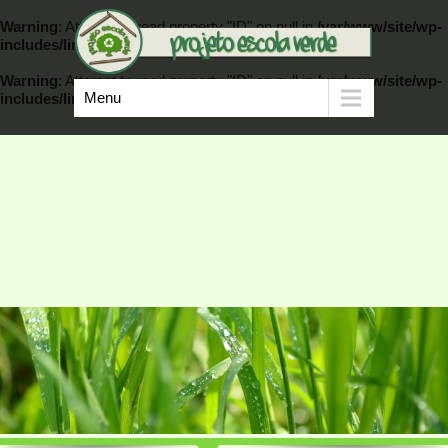
Warning
: Attempt to read property "ID" on null in
/var/www/site/wp-
includes/link-template.php
on line
389
Warning
: Attempt to read property "ID" on null in
/var/www/site/wp-
Menu
includes/link-template.php
on line
404