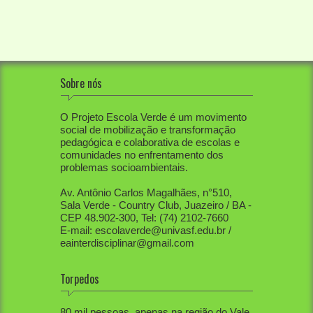
Sobre nós
O Projeto Escola Verde é um movimento
social de mobilização e transformação
pedagógica e colaborativa de escolas e
comunidades no enfrentamento dos
problemas socioambientais.
Av. Antônio Carlos Magalhães, n°510,
Sala Verde - Country Club, Juazeiro / BA -
CEP 48.902-300, Tel: (74) 2102-7660
E-mail: escolaverde@univasf.edu.br /
eainterdisciplinar@gmail.com
Torpedos
1. PEV já mobilizou diretamente mais de
80 mil pessoas, apenas na região do Vale