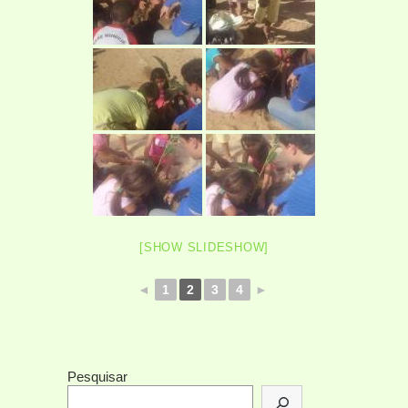
[SHOW SLIDESHOW]
◄
1
2
3
4
►
Pesquisar