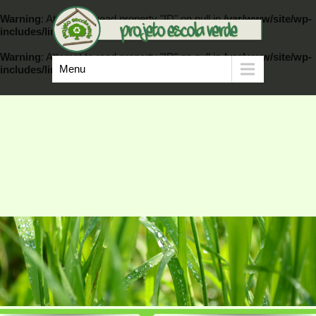
Warning
: Attempt to read property "ID" on null in
/var/www/site/wp-
includes/link-template.php
on line
389
Warning
: Attempt to read property "ID" on null in
/var/www/site/wp-
Menu
includes/link-template.php
on line
404