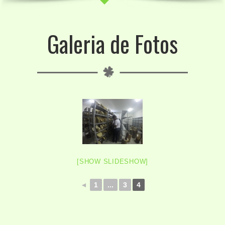
Galeria de Fotos
[SHOW SLIDESHOW]
◄
1
...
3
4