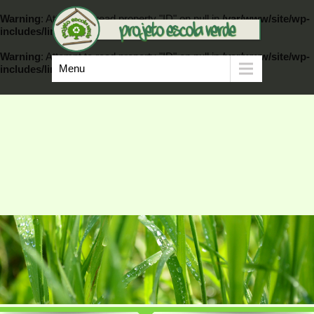
Warning
: Attempt to read property "ID" on null in
/var/www/site/wp-
includes/link-template.php
on line
389
Warning
: Attempt to read property "ID" on null in
/var/www/site/wp-
Menu
includes/link-template.php
on line
404