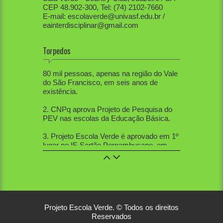
CEP 48.902-300, Tel: (74) 2102-7660
E-mail: escolaverde@univasf.edu.br /
eainterdisciplinar@gmail.com
Torpedos
1. PEV já mobilizou diretamente mais de
80 mil pessoas, apenas na região do Vale
do São Francisco, em seis anos de
existência.
2. CNPq aprova Projeto de Pesquisa do
PEV nas escolas da Educação Básica.
3. Projeto Escola Verde é aprovado em 1º
lugar no IF-Sertão Pernambucano, em
Edital de Extensão.
4. PEV aprovou 12 trabalhos na Mostra
de Extensão, 10 trabalhos na Semana de
Ciências Sociais, 5 trabalhos na SBPC
nacional, 21 na SBPC local, 12 no
Workshop de Educação Ambiental, 2 na
Projeto Escola Verde. © Todos os direitos
Sebiovasf e 3 no Congresso Nacional de
Reservados
Gestão Ambiental. Veja alguns dos
link1
e