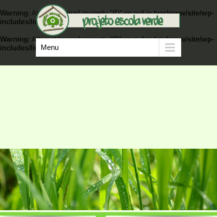
Warning
: Attempt to read property "ID" on null in
/var/www/site/wp-
includes/link-template.php
on line
389
Warning
: Attempt to read property "ID" on null in
/var/www/site/wp-
Menu
includes/link-template.php
on line
404