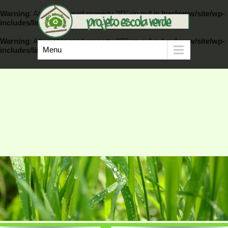
Warning
: Attempt to read property "ID" on null in
/var/www/site/wp-
includes/link-template.php
on line
389
Warning
: Attempt to read property "ID" on null in
/var/www/site/wp-
Menu
includes/link-template.php
on line
404