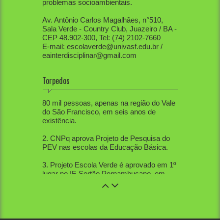
problemas socioambientais.
Av. Antônio Carlos Magalhães, n°510,
Sala Verde - Country Club, Juazeiro / BA -
CEP 48.902-300, Tel: (74) 2102-7660
E-mail: escolaverde@univasf.edu.br /
eainterdisciplinar@gmail.com
Torpedos
1. PEV já mobilizou diretamente mais de
80 mil pessoas, apenas na região do Vale
do São Francisco, em seis anos de
existência.
2. CNPq aprova Projeto de Pesquisa do
PEV nas escolas da Educação Básica.
3. Projeto Escola Verde é aprovado em 1º
lugar no IF-Sertão Pernambucano, em
Edital de Extensão.
4. PEV aprovou 12 trabalhos na Mostra
de Extensão, 10 trabalhos na Semana de
Ciências Sociais, 5 trabalhos na SBPC