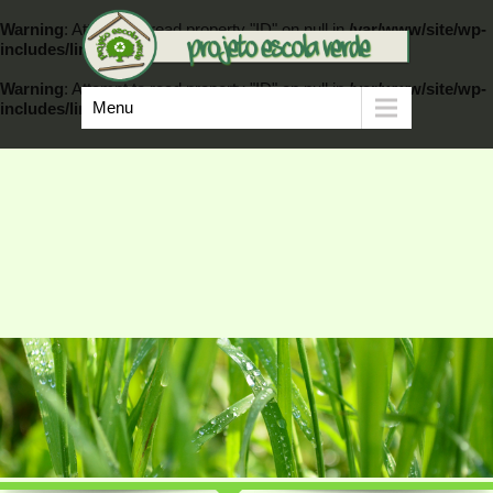
Warning
: Attempt to read property "ID" on null in
/var/www/site/wp-
includes/link-template.php
on line
389
Warning
: Attempt to read property "ID" on null in
/var/www/site/wp-
Menu
includes/link-template.php
on line
404