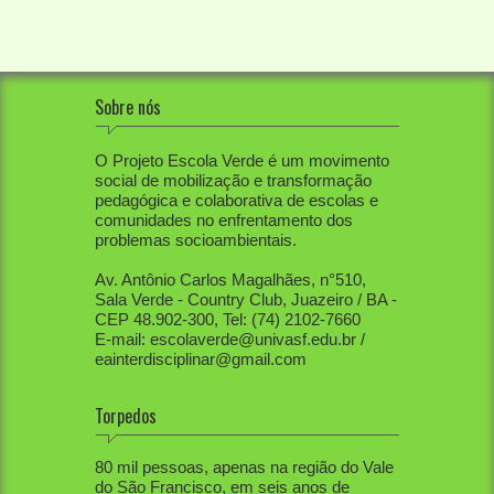
Sobre nós
O Projeto Escola Verde é um movimento
social de mobilização e transformação
pedagógica e colaborativa de escolas e
comunidades no enfrentamento dos
problemas socioambientais.
Av. Antônio Carlos Magalhães, n°510,
Sala Verde - Country Club, Juazeiro / BA -
CEP 48.902-300, Tel: (74) 2102-7660
E-mail: escolaverde@univasf.edu.br /
eainterdisciplinar@gmail.com
Torpedos
1. PEV já mobilizou diretamente mais de
80 mil pessoas, apenas na região do Vale
do São Francisco, em seis anos de