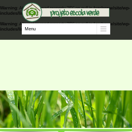
Warning
: Attempt to read property "ID" on null in
/var/www/site/wp-
includes/link-template.php
on line
389
Warning
: Attempt to read property "ID" on null in
/var/www/site/wp-
Menu
includes/link-template.php
on line
404