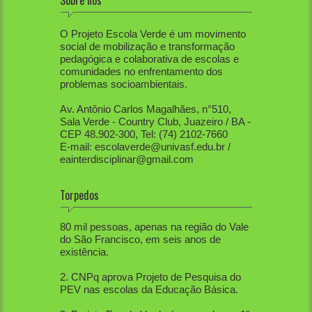
Sobre nós
O Projeto Escola Verde é um movimento
social de mobilização e transformação
pedagógica e colaborativa de escolas e
comunidades no enfrentamento dos
problemas socioambientais.
Av. Antônio Carlos Magalhães, n°510,
Sala Verde - Country Club, Juazeiro / BA -
CEP 48.902-300, Tel: (74) 2102-7660
E-mail: escolaverde@univasf.edu.br /
eainterdisciplinar@gmail.com
Torpedos
1. PEV já mobilizou diretamente mais de
80 mil pessoas, apenas na região do Vale
do São Francisco, em seis anos de
existência.
2. CNPq aprova Projeto de Pesquisa do
PEV nas escolas da Educação Básica.
3. Projeto Escola Verde é aprovado em 1º