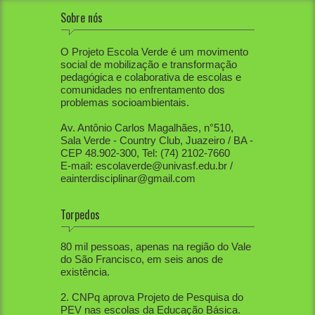
Sobre nós
O Projeto Escola Verde é um movimento
social de mobilização e transformação
pedagógica e colaborativa de escolas e
comunidades no enfrentamento dos
problemas socioambientais.
Av. Antônio Carlos Magalhães, n°510,
Sala Verde - Country Club, Juazeiro / BA -
CEP 48.902-300, Tel: (74) 2102-7660
E-mail: escolaverde@univasf.edu.br /
eainterdisciplinar@gmail.com
Torpedos
1. PEV já mobilizou diretamente mais de
80 mil pessoas, apenas na região do Vale
do São Francisco, em seis anos de
existência.
2. CNPq aprova Projeto de Pesquisa do
PEV nas escolas da Educação Básica.