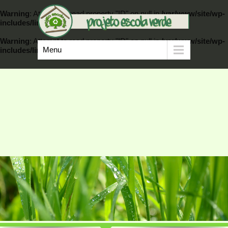
Warning
: Attempt to read property "ID" on null in
/var/www/site/wp-
includes/link-template.php
on line
389
Warning
: Attempt to read property "ID" on null in
/var/www/site/wp-
Menu
includes/link-template.php
on line
404