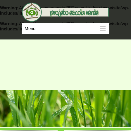
Warning
: Attempt to read property "ID" on null in
/var/www/site/wp-
includes/link-template.php
on line
389
Warning
: Attempt to read property "ID" on null in
/var/www/site/wp-
Menu
includes/link-template.php
on line
404