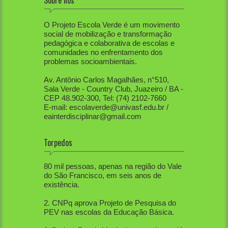
Sobre nós
O Projeto Escola Verde é um movimento
social de mobilização e transformação
pedagógica e colaborativa de escolas e
comunidades no enfrentamento dos
problemas socioambientais.
Av. Antônio Carlos Magalhães, n°510,
Sala Verde - Country Club, Juazeiro / BA -
CEP 48.902-300, Tel: (74) 2102-7660
E-mail: escolaverde@univasf.edu.br /
eainterdisciplinar@gmail.com
Torpedos
1. PEV já mobilizou diretamente mais de
80 mil pessoas, apenas na região do Vale
do São Francisco, em seis anos de
existência.
2. CNPq aprova Projeto de Pesquisa do
PEV nas escolas da Educação Básica.
3. Projeto Escola Verde é aprovado em 1º