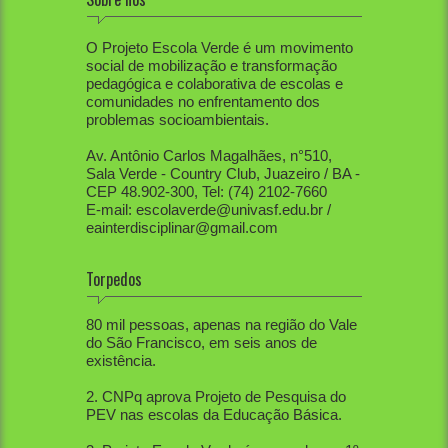
O Projeto Escola Verde é um movimento
social de mobilização e transformação
pedagógica e colaborativa de escolas e
comunidades no enfrentamento dos
problemas socioambientais.
Av. Antônio Carlos Magalhães, n°510,
Sala Verde - Country Club, Juazeiro / BA -
CEP 48.902-300, Tel: (74) 2102-7660
E-mail: escolaverde@univasf.edu.br /
eainterdisciplinar@gmail.com
Torpedos
1. PEV já mobilizou diretamente mais de
80 mil pessoas, apenas na região do Vale
do São Francisco, em seis anos de
existência.
2. CNPq aprova Projeto de Pesquisa do
PEV nas escolas da Educação Básica.
3. Projeto Escola Verde é aprovado em 1º