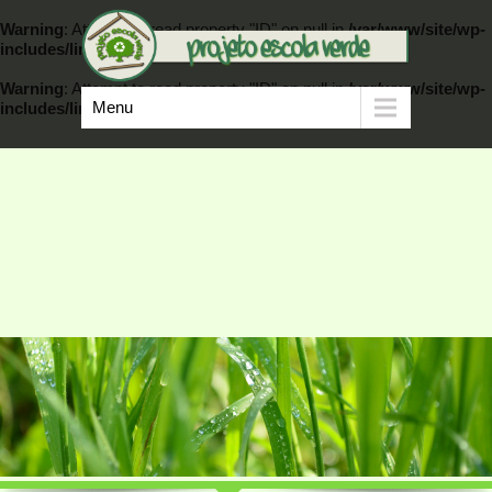
Warning
: Attempt to read property "ID" on null in
/var/www/site/wp-
includes/link-template.php
on line
389
Warning
: Attempt to read property "ID" on null in
/var/www/site/wp-
Menu
includes/link-template.php
on line
404