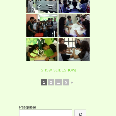
[SHOW SLIDESHOW]
1
2
...
5
►
Pesquisar