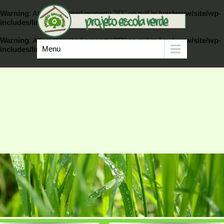
Warning
: Attempt to read property "ID" on null in
/var/www/site/wp-
includes/link-template.php
on line
389
Warning
: Attempt to read property "ID" on null in
/var/www/site/wp-
Menu
includes/link-template.php
on line
404